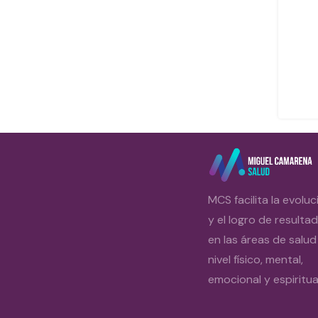
MCS facilita la evoluc
y el logro de resulta
en las áreas de salud
nivel físico, mental,
emocional y espiritual