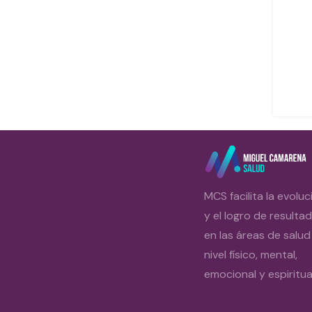
MCS facilita la evoluc
y el logro de resulta
en las áreas de salud
nivel físico, mental,
emocional y espiritual