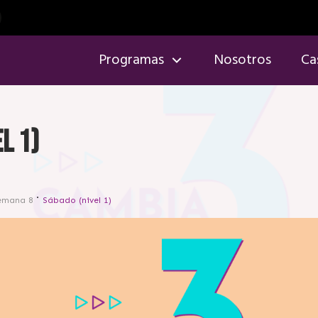
Programas
Nosotros
Ca
l 1)
emana 8
Sábado (nivel 1)