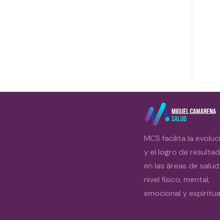
MCS facilita la evoluc
y el logro de resulta
en las áreas de salud
nivel físico, mental,
emocional y espiritual