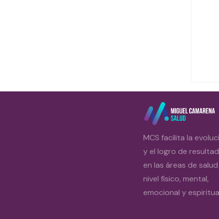
MCS facilita la evoluc
y el logro de resulta
en las áreas de salud
nivel físico, mental,
emocional y espiritual