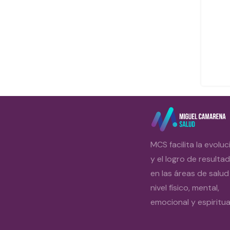
MCS facilita la evoluc
y el logro de resulta
en las áreas de salud
nivel físico, mental,
emocional y espiritual