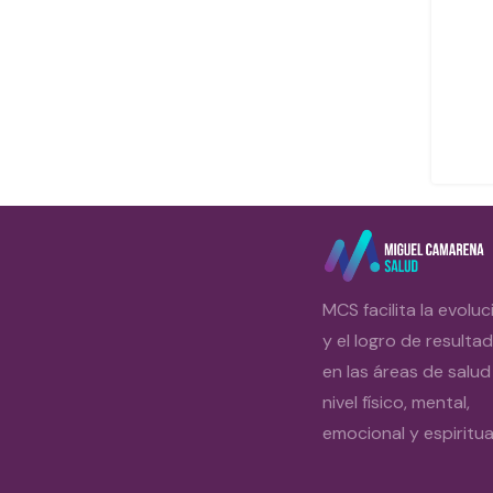
MCS facilita la evoluc
y el logro de resulta
en las áreas de salud
nivel físico, mental,
emocional y espiritual