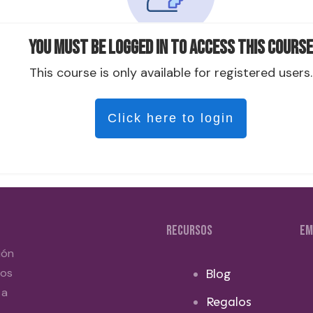
You must be logged in to access this course
This course is only available for registered users.
Click here to login
RECURSOS
EM
ión
dos
Blog
 a
Regalos