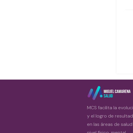
MCS facilita la evoluc
y el logro de resulta
en las áreas de salud
nivel físico, mental,