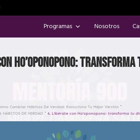
Programas
Nosotros
Ca
 con Ho’oponopono: transforma 
ómo Cambiar Hábitos De Verdad: Evoluciona Tu Mejor Versión
US HÁBITOS DE VERDAD
6. Libérate con Ho’oponopono: transforma tu di