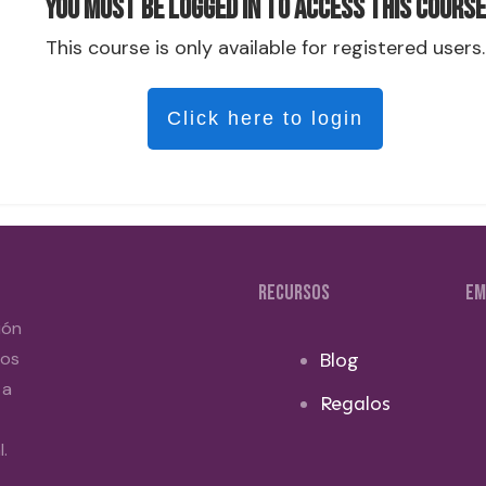
You must be logged in to access this course
This course is only available for registered users.
Click here to login
RECURSOS
EM
ión
dos
Blog
 a
Regalos
.