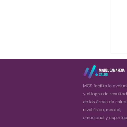
MCS facilita la evoluc
y el logro de resulta
en las áreas de salud
nivel físico, mental,
emocional y espiritual