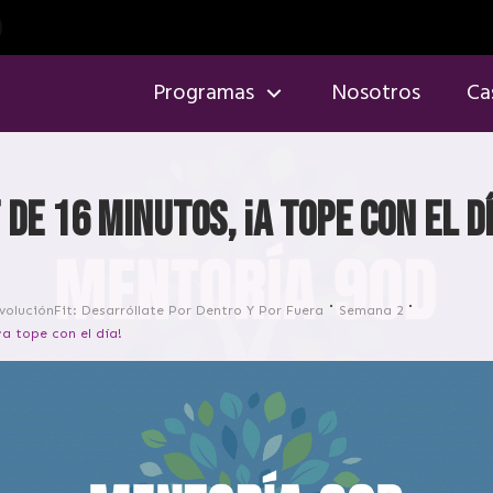
Programas
Nosotros
Ca
 de 16 minutos, ¡a tope con el dí
voluciónFit: Desarróllate Por Dentro Y Por Fuera
Semana 2
¡a tope con el día!