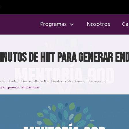
Programas
Nosotros
Ca
minutos de HIIT para generar en
voluciónFit: Desarróllate Por Dentro Y Por Fuera
Semana 5
ara generar endorfinas