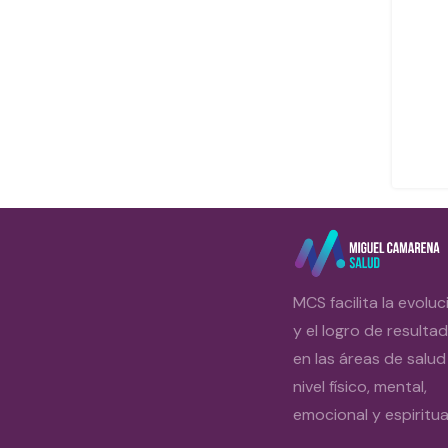
MCS facilita la evoluc
y el logro de resulta
en las áreas de salud
nivel físico, mental,
emocional y espiritual