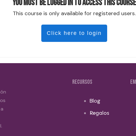
You must be logged in to access this course
This course is only available for registered users.
Click here to login
RECURSOS
EM
ión
dos
Blog
 a
Regalos
.