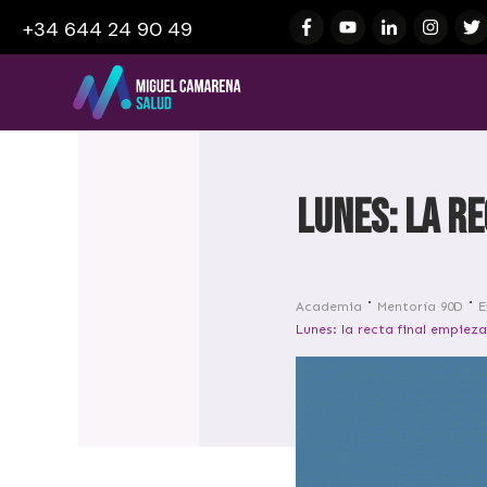
+34 644 24 90 49
Lunes: la re
Academia
Mentoría 90D
E
Lunes: la recta final empiez