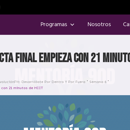
Programas
Nosotros
Ca
cta final empieza con 21 minuto
voluciónFit: Desarróllate Por Dentro Y Por Fuera
Semana 6
a con 21 minutos de HIIT