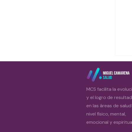
MCS facilita la evoluc
y el logro de resulta
en las áreas de salud
nivel físico, mental,
emocional y espiritual