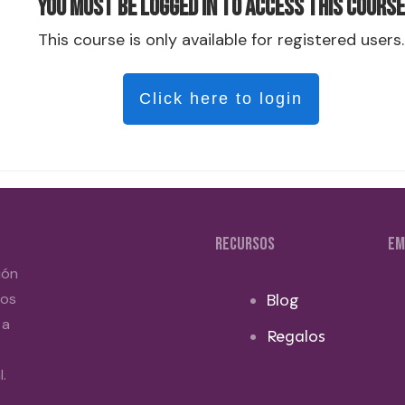
You must be logged in to access this course
This course is only available for registered users.
Click here to login
RECURSOS
EM
ión
dos
Blog
 a
Regalos
.