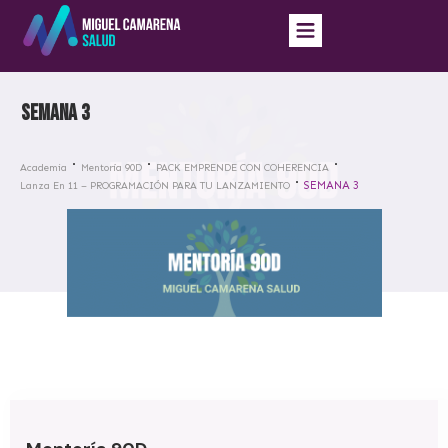
SEMANA 3
Academia
Mentoría 90D
PACK EMPRENDE CON COHERENCIA
SEMANA 3
Lanza En 11 – PROGRAMACIÓN PARA TU LANZAMIENTO