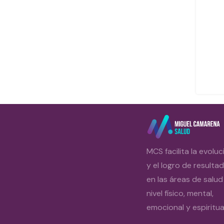
MCS facilita la evoluc
y el logro de resulta
en las áreas de salud
nivel físico, mental,
emocional y espiritual