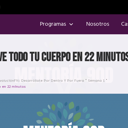
Programas
Nosotros
Ca
ve todo tu cuerpo en 22 minuto
voluciónFit: Desarróllate Por Dentro Y Por Fuera
Semana 1
o en 22 minutos