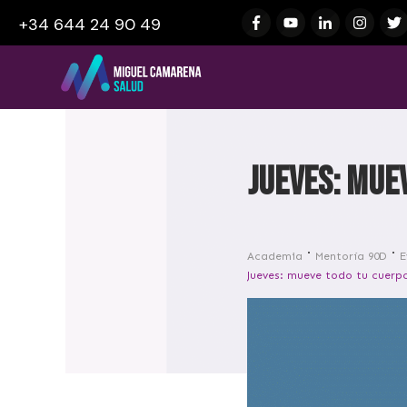
+34 644 24 90 49
Jueves: mue
Academia
Mentoría 90D
E
Jueves: mueve todo tu cuerp