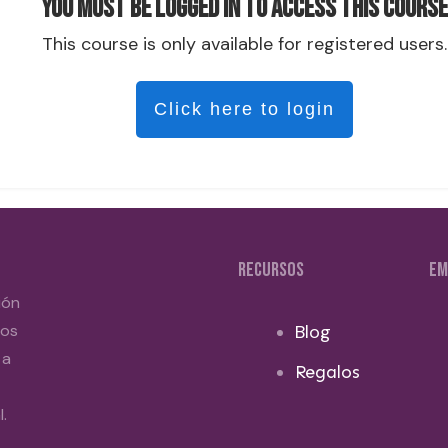
You must be logged in to access this course
This course is only available for registered users.
Click here to login
RECURSOS
EM
ión
dos
Blog
 a
Regalos
.