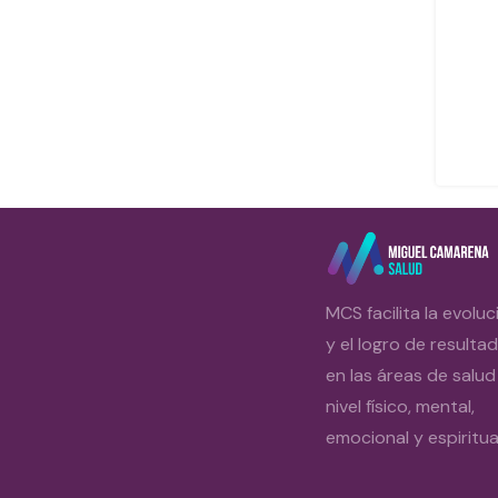
MCS facilita la evoluc
y el logro de resulta
en las áreas de salud
nivel físico, mental,
emocional y espiritual