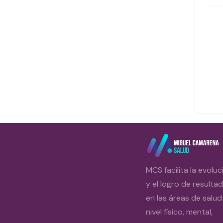
MCS facilita la evoluc
y el logro de resulta
en las áreas de salud
nivel físico, mental,