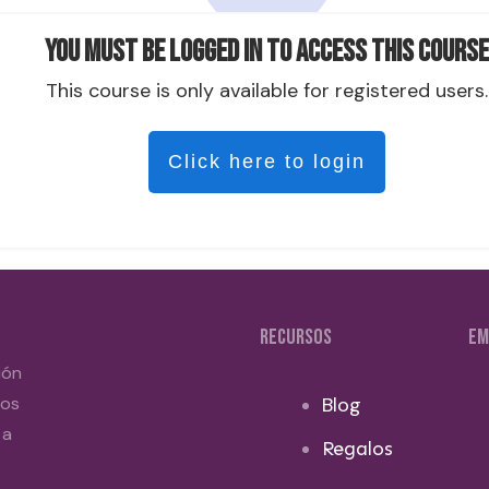
You must be logged in to access this course
This course is only available for registered users.
Click here to login
RECURSOS
EM
ión
dos
Blog
 a
Regalos