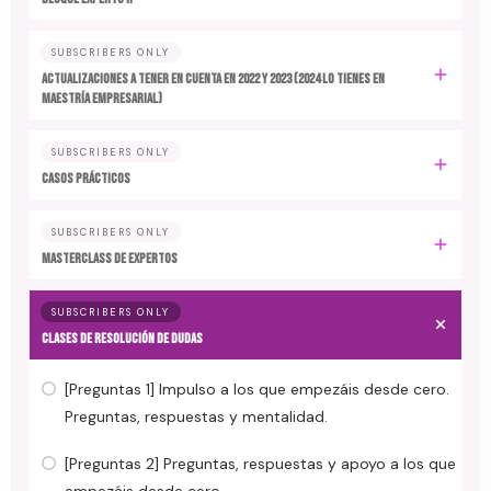
SUBSCRIBERS ONLY
ACTUALIZACIONES A TENER EN CUENTA EN 2022 y 2023 (2024 LO TIENES EN
MAESTRÍA EMPRESARIAL)
SUBSCRIBERS ONLY
CASOS PRÁCTICOS
SUBSCRIBERS ONLY
MASTERCLASS DE EXPERTOS
SUBSCRIBERS ONLY
CLASES DE RESOLUCIÓN DE DUDAS
[Preguntas 1] Impulso a los que empezáis desde cero.
Preguntas, respuestas y mentalidad.
[Preguntas 2] Preguntas, respuestas y apoyo a los que
empezáis desde cero