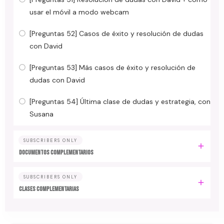
usar el móvil a modo webcam
[Preguntas 52] Casos de éxito y resolución de dudas
con David
[Preguntas 53] Más casos de éxito y resolución de
dudas con David
[Preguntas 54] Última clase de dudas y estrategia, con
Susana
SUBSCRIBERS ONLY
DOCUMENTOS COMPLEMENTARIOS
SUBSCRIBERS ONLY
CLASES COMPLEMENTARIAS