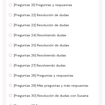
[Preguntas 21] Preguntas y respuestas
[Preguntas 22] Resolución de dudas
[Preguntas 23] Resolución de dudas
[Preguntas 24] Resolviendo dudas
[Preguntas 25] Resolución de dudas
[Preguntas 26] Resolviendo dudas
[Preguntas 27] Resolviendo dudas
[Preguntas 28] Preguntas y respuestas
[Preguntas 29] Más preguntas y más respuestas
[Preguntas 30] Resolución de dudas con Susana