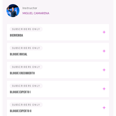
Instructor
MIGUEL CAMARENA
SUBSCRIBERS ONLY
BIENVENIDA
SUBSCRIBERS ONLY
BLOQUE INICIAL
SUBSCRIBERS ONLY
BLOQUE CRECIMIENTO
SUBSCRIBERS ONLY
BLOQUE EXPERTO I
SUBSCRIBERS ONLY
BLOQUE EXPERTO II