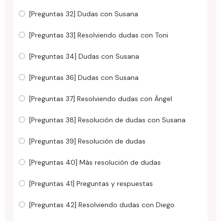
[Preguntas 32] Dudas con Susana
[Preguntas 33] Resolviendo dudas con Toni
[Preguntas 34] Dudas con Susana
[Preguntas 36] Dudas con Susana
[Preguntas 37] Resolviendo dudas con Ángel
[Preguntas 38] Resolución de dudas con Susana
[Preguntas 39] Resolución de dudas
[Preguntas 40] Más resolución de dudas
[Preguntas 41] Preguntas y respuestas
[Preguntas 42] Resolviendo dudas con Diego