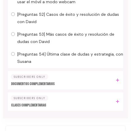
usar el móvil a modo webcam
[Preguntas 52] Casos de éxito y resolución de dudas
con David
[Preguntas 53] Más casos de éxito y resolución de
dudas con David
[Preguntas 54] Última clase de dudas y estrategia, con
Susana
SUBSCRIBERS ONLY
DOCUMENTOS COMPLEMENTARIOS
SUBSCRIBERS ONLY
CLASES COMPLEMENTARIAS