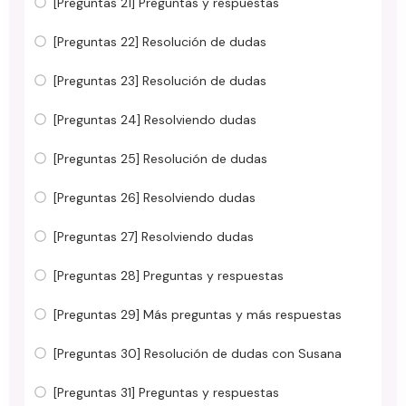
[Preguntas 21] Preguntas y respuestas
[Preguntas 22] Resolución de dudas
[Preguntas 23] Resolución de dudas
[Preguntas 24] Resolviendo dudas
[Preguntas 25] Resolución de dudas
[Preguntas 26] Resolviendo dudas
[Preguntas 27] Resolviendo dudas
[Preguntas 28] Preguntas y respuestas
[Preguntas 29] Más preguntas y más respuestas
[Preguntas 30] Resolución de dudas con Susana
[Preguntas 31] Preguntas y respuestas