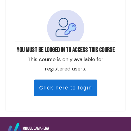
You must be logged in to access this course
This course is only available for
registered users.
Click here to login