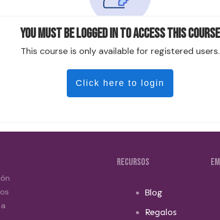
You must be logged in to access this course
This course is only available for registered users.
Click here to login
RECURSOS
EM
ión
dos
Blog
 a
Regalos