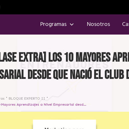
Programas
Nosotros
Ca
Clase Extra] Los 10 Mayores Apr
arial desde que nació el Club d
ras
BLOQUE EXPERTO II
[Sesión 89 Clase Extra] Los 10 Mayores Aprendizajes a Nivel Empresarial desde que nació el Club de 0 a 5