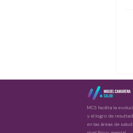
MCS facilita la evoluc
y el logro de resulta
en las áreas de salud
nivel físico, mental,