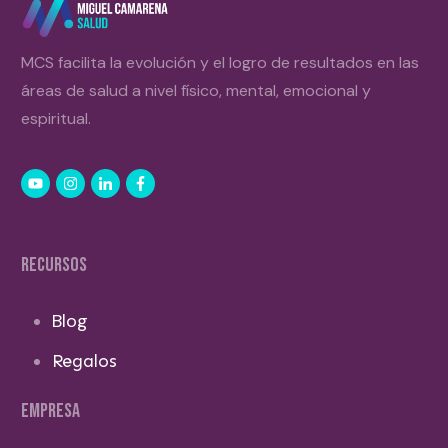
MCS facilita la evolución y el logro de resultados en las
áreas de salud a nivel físico, mental, emocional y
espiritual.
RECURSOS
Blog
Regalos
EMPRESA