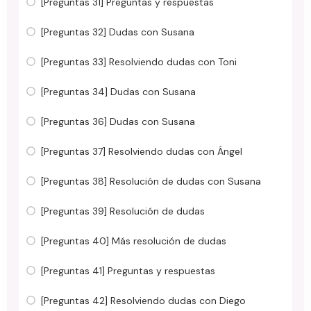
[Preguntas 31] Preguntas y respuestas
[Preguntas 32] Dudas con Susana
[Preguntas 33] Resolviendo dudas con Toni
[Preguntas 34] Dudas con Susana
[Preguntas 36] Dudas con Susana
[Preguntas 37] Resolviendo dudas con Ángel
[Preguntas 38] Resolución de dudas con Susana
[Preguntas 39] Resolución de dudas
[Preguntas 40] Más resolución de dudas
[Preguntas 41] Preguntas y respuestas
[Preguntas 42] Resolviendo dudas con Diego