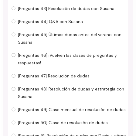
[Preguntas 43] Resolución de dudas con Susana
[Preguntas 44] Q&A con Susana
[Preguntas 45] Últimas dudas antes del verano, con
Susana
[Preguntas 46] ¡Vuelven las clases de preguntas y
respuestas!
[Preguntas 47] Resolución de dudas
[Preguntas 48] Resolución de dudas y estrategia con
Susana
[Preguntas 49] Clase mensual de resolución de dudas
[Preguntas 50] Clase de resolución de dudas
[Preguntas 51] Resolución de dudas con David + cómo