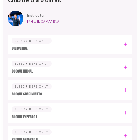
Club de 0 a 5 cifras
Instructor
MIGUEL CAMARENA
SUBSCRIBERS ONLY
BIENVENIDA
SUBSCRIBERS ONLY
BLOQUE INICIAL
SUBSCRIBERS ONLY
BLOQUE CRECIMIENTO
SUBSCRIBERS ONLY
BLOQUE EXPERTO I
SUBSCRIBERS ONLY
BLOQUE EXPERTO II