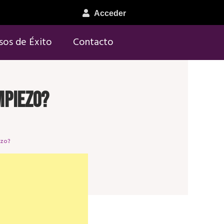
Acceder
sos de Éxito
Contacto
mpiezo?
ezo?