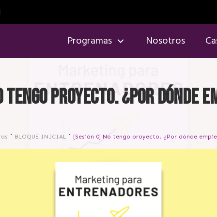
Programas
Nosotros
Ca
No tengo proyecto. ¿Por dónde e
ras
BLOQUE INICIAL
[Sesión 0] No tengo proyecto. ¿Por dónde empi