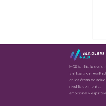
MCS facilita la evoluc
y el logro de resulta
en las áreas de salud
nivel físico, mental,
emocional y espiritual