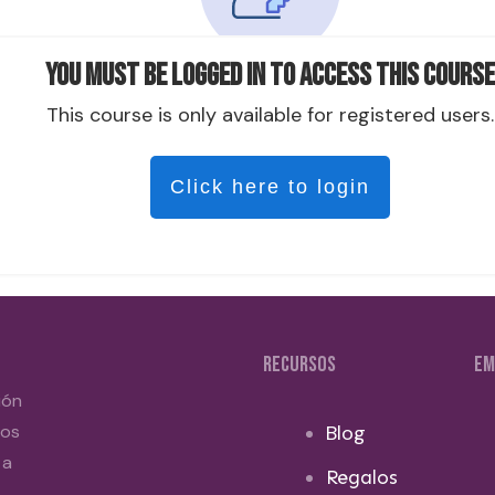
You must be logged in to access this course
This course is only available for registered users.
Click here to login
RECURSOS
EM
ión
dos
Blog
 a
Regalos