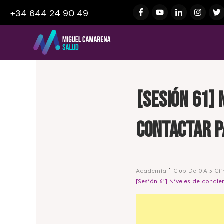
+34 644 24 90 49
[Sesión 61] 
contactar p
Academia
Club De 0 A 5 Cif