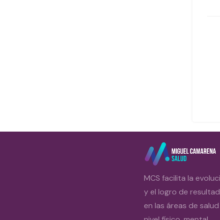
MCS facilita la evoluc
y el logro de resulta
en las áreas de salud
nivel físico, mental,