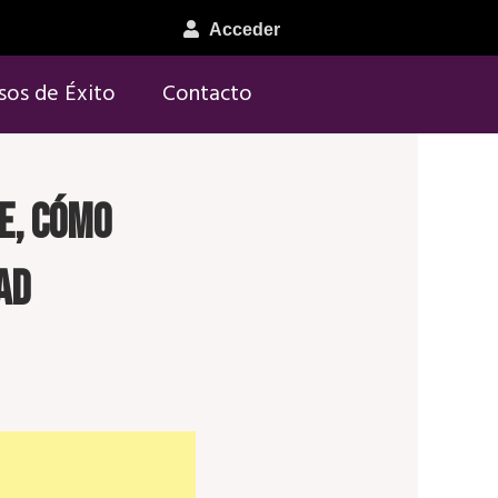
Acceder
sos de Éxito
Contacto
te, cómo
ad