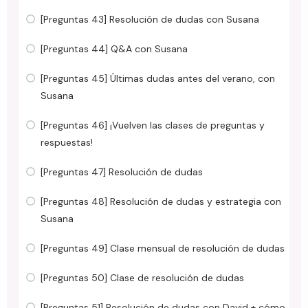
[Preguntas 43] Resolución de dudas con Susana
[Preguntas 44] Q&A con Susana
[Preguntas 45] Últimas dudas antes del verano, con
Susana
[Preguntas 46] ¡Vuelven las clases de preguntas y
respuestas!
[Preguntas 47] Resolución de dudas
[Preguntas 48] Resolución de dudas y estrategia con
Susana
[Preguntas 49] Clase mensual de resolución de dudas
[Preguntas 50] Clase de resolución de dudas
[Preguntas 51] Resolución de dudas con David + cómo