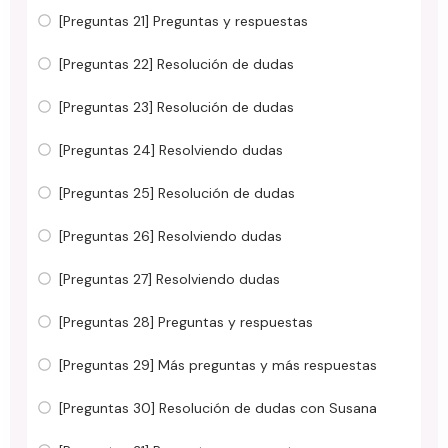
[Preguntas 21] Preguntas y respuestas
[Preguntas 22] Resolución de dudas
[Preguntas 23] Resolución de dudas
[Preguntas 24] Resolviendo dudas
[Preguntas 25] Resolución de dudas
[Preguntas 26] Resolviendo dudas
[Preguntas 27] Resolviendo dudas
[Preguntas 28] Preguntas y respuestas
[Preguntas 29] Más preguntas y más respuestas
[Preguntas 30] Resolución de dudas con Susana