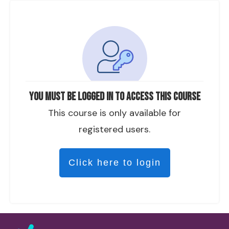
You must be logged in to access this course
This course is only available for
registered users.
Click here to login