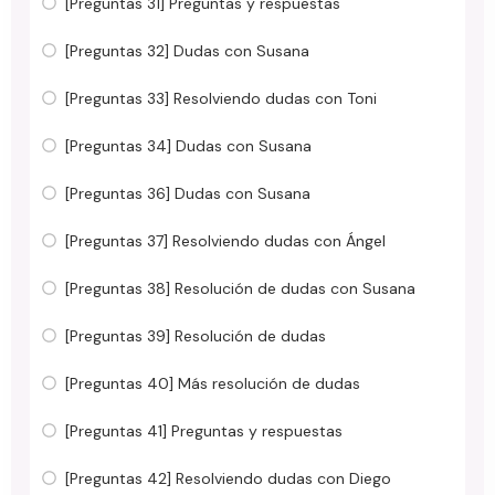
[Preguntas 31] Preguntas y respuestas
[Preguntas 32] Dudas con Susana
[Preguntas 33] Resolviendo dudas con Toni
[Preguntas 34] Dudas con Susana
[Preguntas 36] Dudas con Susana
[Preguntas 37] Resolviendo dudas con Ángel
[Preguntas 38] Resolución de dudas con Susana
[Preguntas 39] Resolución de dudas
[Preguntas 40] Más resolución de dudas
[Preguntas 41] Preguntas y respuestas
[Preguntas 42] Resolviendo dudas con Diego