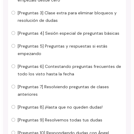
[Preguntas 3] Clase extra para eliminar bloqueos y
resolución de dudas
[Preguntas 4] Sesión especial de preguntas básicas
[Preguntas 5] Preguntas y respuestas si estás
empezando
[Preguntas 6] Contestando preguntas frecuentes de
todo los visto hasta la fecha
[Preguntas 7] Resolviendo preguntas de clases
anteriores
[Preguntas 8] ¡Hasta que no queden dudas!
[Preguntas 9] Resolvemos todas tus dudas
[Preguntas 10] Respondiendo dudas con Ángel