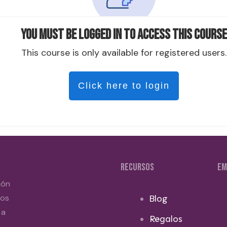
You must be logged in to access this course
This course is only available for registered users.
Click here to login
RECURSOS
EM
ión
dos
Blog
 a
Regalos