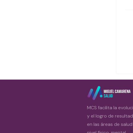
MCS facilita la evoluc
y el logro de resulta
en las áreas de salud
nivel físico, mental,