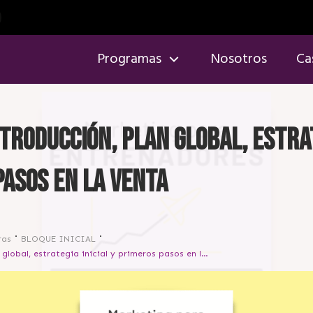
Programas
Nosotros
Ca
ntroducción, plan global, estrat
pasos en la venta
ras
BLOQUE INICIAL
[Sesión 1] Introducción, plan global, estrategia inicial y primeros pasos en la venta