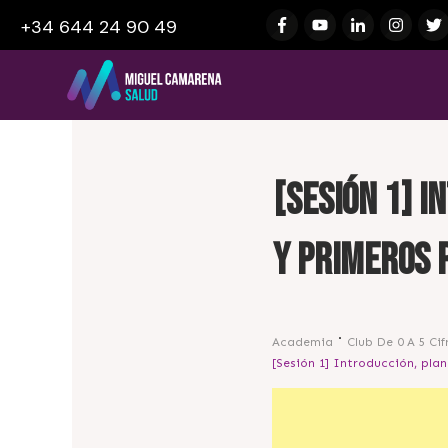
+34 644 24 90 49
[Sesión 1] I
y primeros 
Academia
Club De 0 A 5 Cif