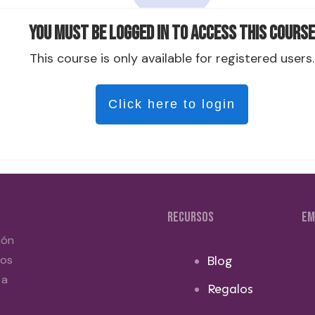
You must be logged in to access this course
This course is only available for registered users.
Click here to login
RECURSOS
EM
ión
dos
Blog
 a
Regalos