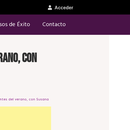
Acceder
sos de Éxito
Contacto
rano, con
ntes del verano, con Susana