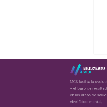
MCS facilita la evoluc
y el logro de resulta
en las áreas de salud
nivel físico, mental,