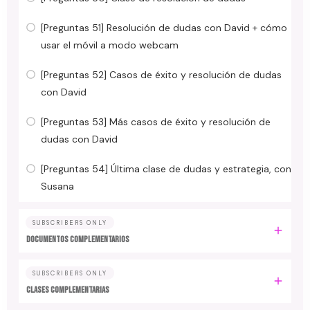
[Preguntas 51] Resolución de dudas con David + cómo
usar el móvil a modo webcam
[Preguntas 52] Casos de éxito y resolución de dudas
con David
[Preguntas 53] Más casos de éxito y resolución de
dudas con David
[Preguntas 54] Última clase de dudas y estrategia, con
Susana
SUBSCRIBERS ONLY
DOCUMENTOS COMPLEMENTARIOS
SUBSCRIBERS ONLY
CLASES COMPLEMENTARIAS