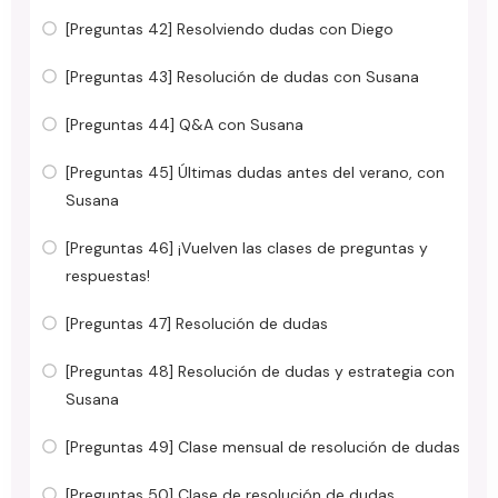
[Preguntas 42] Resolviendo dudas con Diego
[Preguntas 43] Resolución de dudas con Susana
[Preguntas 44] Q&A con Susana
[Preguntas 45] Últimas dudas antes del verano, con
Susana
[Preguntas 46] ¡Vuelven las clases de preguntas y
respuestas!
[Preguntas 47] Resolución de dudas
[Preguntas 48] Resolución de dudas y estrategia con
Susana
[Preguntas 49] Clase mensual de resolución de dudas
[Preguntas 50] Clase de resolución de dudas