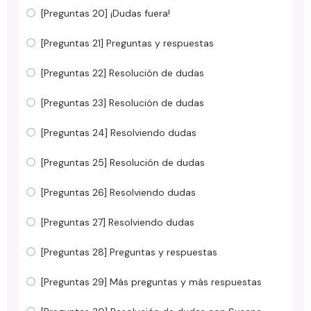
[Preguntas 20] ¡Dudas fuera!
[Preguntas 21] Preguntas y respuestas
[Preguntas 22] Resolución de dudas
[Preguntas 23] Resolución de dudas
[Preguntas 24] Resolviendo dudas
[Preguntas 25] Resolución de dudas
[Preguntas 26] Resolviendo dudas
[Preguntas 27] Resolviendo dudas
[Preguntas 28] Preguntas y respuestas
[Preguntas 29] Más preguntas y más respuestas