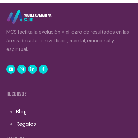
MCS facilita la evolución y el logro de resultados en las
áreas de salud a nivel físico, mental, emocional y
espiritual.
RECURSOS
Blog
Regalos