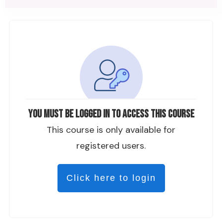
You must be logged in to access this course
This course is only available for
registered users.
Click here to login