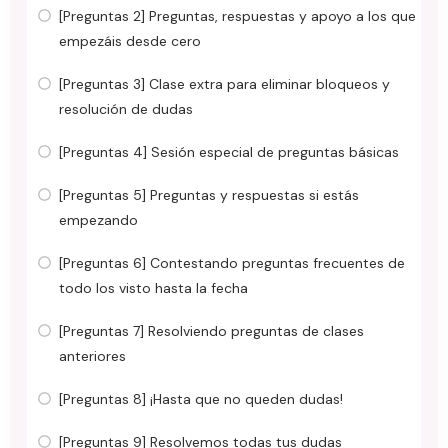
[Preguntas 2] Preguntas, respuestas y apoyo a los que
empezáis desde cero
[Preguntas 3] Clase extra para eliminar bloqueos y
resolución de dudas
[Preguntas 4] Sesión especial de preguntas básicas
[Preguntas 5] Preguntas y respuestas si estás
empezando
[Preguntas 6] Contestando preguntas frecuentes de
todo los visto hasta la fecha
[Preguntas 7] Resolviendo preguntas de clases
anteriores
[Preguntas 8] ¡Hasta que no queden dudas!
[Preguntas 9] Resolvemos todas tus dudas