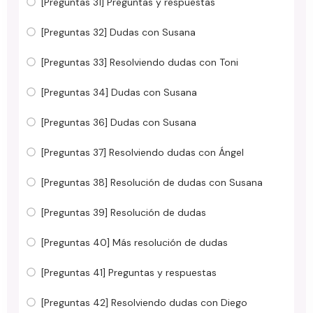
[Preguntas 31] Preguntas y respuestas
[Preguntas 32] Dudas con Susana
[Preguntas 33] Resolviendo dudas con Toni
[Preguntas 34] Dudas con Susana
[Preguntas 36] Dudas con Susana
[Preguntas 37] Resolviendo dudas con Ángel
[Preguntas 38] Resolución de dudas con Susana
[Preguntas 39] Resolución de dudas
[Preguntas 40] Más resolución de dudas
[Preguntas 41] Preguntas y respuestas
[Preguntas 42] Resolviendo dudas con Diego