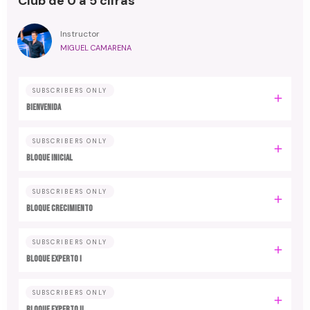
Club de 0 a 5 cifras
Instructor
MIGUEL CAMARENA
SUBSCRIBERS ONLY
BIENVENIDA
SUBSCRIBERS ONLY
BLOQUE INICIAL
SUBSCRIBERS ONLY
BLOQUE CRECIMIENTO
SUBSCRIBERS ONLY
BLOQUE EXPERTO I
SUBSCRIBERS ONLY
BLOQUE EXPERTO II