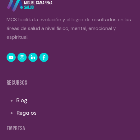
MCS facilita la evolución y el logro de resultados en las
áreas de salud a nivel físico, mental, emocional y
espiritual.
RECURSOS
Blog
Regalos
EMPRESA