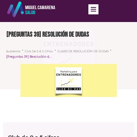
[Preguntas 39] Resolución de dudas
Academia
Club De 0 A 5 Cifras
CLASES DE RESOLUCIÓN DE DUDAS
[Preguntas 39] Resolución de dudas