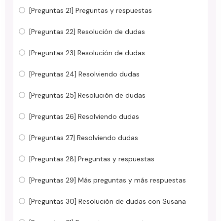
[Preguntas 21] Preguntas y respuestas
[Preguntas 22] Resolución de dudas
[Preguntas 23] Resolución de dudas
[Preguntas 24] Resolviendo dudas
[Preguntas 25] Resolución de dudas
[Preguntas 26] Resolviendo dudas
[Preguntas 27] Resolviendo dudas
[Preguntas 28] Preguntas y respuestas
[Preguntas 29] Más preguntas y más respuestas
[Preguntas 30] Resolución de dudas con Susana