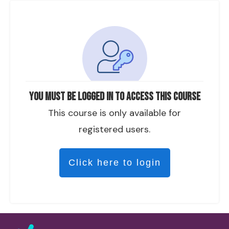
You must be logged in to access this course
This course is only available for
registered users.
Click here to login