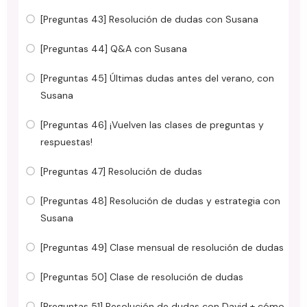
[Preguntas 43] Resolución de dudas con Susana
[Preguntas 44] Q&A con Susana
[Preguntas 45] Últimas dudas antes del verano, con
Susana
[Preguntas 46] ¡Vuelven las clases de preguntas y
respuestas!
[Preguntas 47] Resolución de dudas
[Preguntas 48] Resolución de dudas y estrategia con
Susana
[Preguntas 49] Clase mensual de resolución de dudas
[Preguntas 50] Clase de resolución de dudas
[Preguntas 51] Resolución de dudas con David + cómo