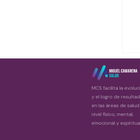
MCS facilita la evoluc
y el logro de resulta
en las áreas de salud
nivel físico, mental,
emocional y espiritual