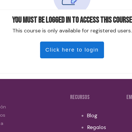
You must be logged in to access this course
This course is only available for registered users.
Click here to login
RECURSOS
EM
ión
dos
Blog
 a
Regalos