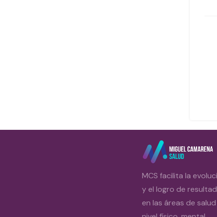
MCS facilita la evoluc
y el logro de resulta
en las áreas de salud
nivel físico, mental,