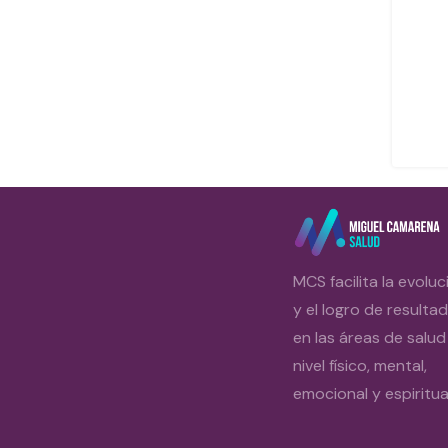
MCS facilita la evoluc
y el logro de resulta
en las áreas de salud
nivel físico, mental,
emocional y espiritual