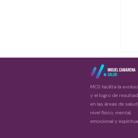
MCS facilita la evoluc
y el logro de resulta
en las áreas de salud
nivel físico, mental,
emocional y espiritual