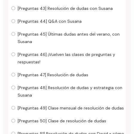
[Preguntas 43] Resolución de dudas con Susana
[Preguntas 44] Q&A con Susana
[Preguntas 45] Últimas dudas antes del verano, con
Susana
[Preguntas 46] ¡Vuelven las clases de preguntas y
respuestas!
[Preguntas 47] Resolución de dudas
[Preguntas 48] Resolución de dudas y estrategia con
Susana
[Preguntas 49] Clase mensual de resolución de dudas
[Preguntas 50] Clase de resolución de dudas
[Preguntas 51] Resolución de dudas con David + cómo