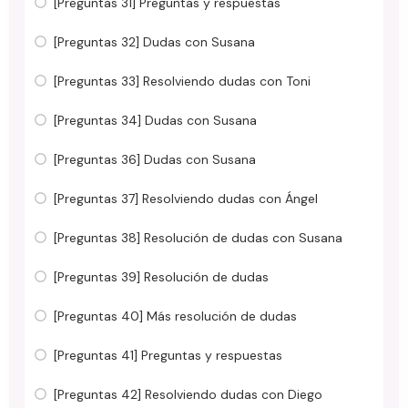
[Preguntas 31] Preguntas y respuestas
[Preguntas 32] Dudas con Susana
[Preguntas 33] Resolviendo dudas con Toni
[Preguntas 34] Dudas con Susana
[Preguntas 36] Dudas con Susana
[Preguntas 37] Resolviendo dudas con Ángel
[Preguntas 38] Resolución de dudas con Susana
[Preguntas 39] Resolución de dudas
[Preguntas 40] Más resolución de dudas
[Preguntas 41] Preguntas y respuestas
[Preguntas 42] Resolviendo dudas con Diego