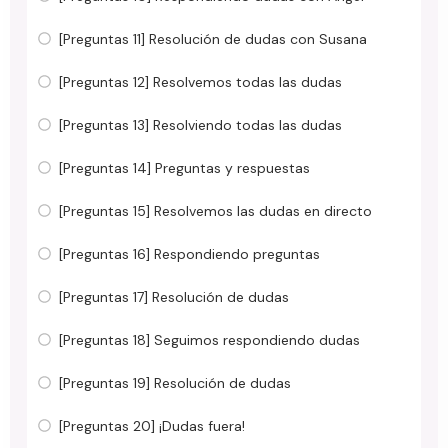
[Preguntas 11] Resolución de dudas con Susana
[Preguntas 12] Resolvemos todas las dudas
[Preguntas 13] Resolviendo todas las dudas
[Preguntas 14] Preguntas y respuestas
[Preguntas 15] Resolvemos las dudas en directo
[Preguntas 16] Respondiendo preguntas
[Preguntas 17] Resolución de dudas
[Preguntas 18] Seguimos respondiendo dudas
[Preguntas 19] Resolución de dudas
[Preguntas 20] ¡Dudas fuera!