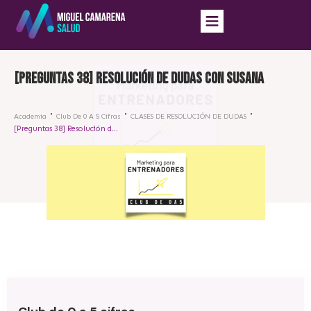
[Preguntas 38] Resolución de dudas con Susana
Academia
Club De 0 A 5 Cifras
CLASES DE RESOLUCIÓN DE DUDAS
[Preguntas 38] Resolución de dudas con Susana