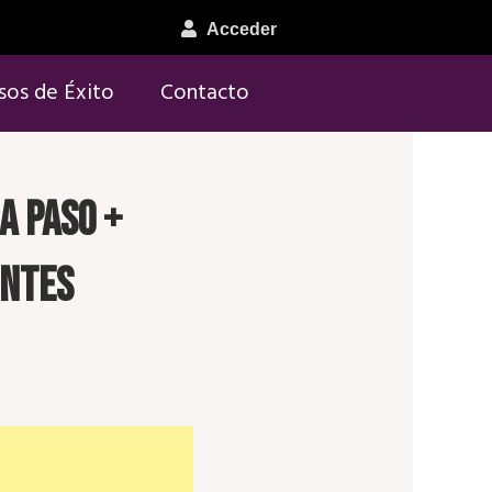
Acceder
sos de Éxito
Contacto
a paso +
entes