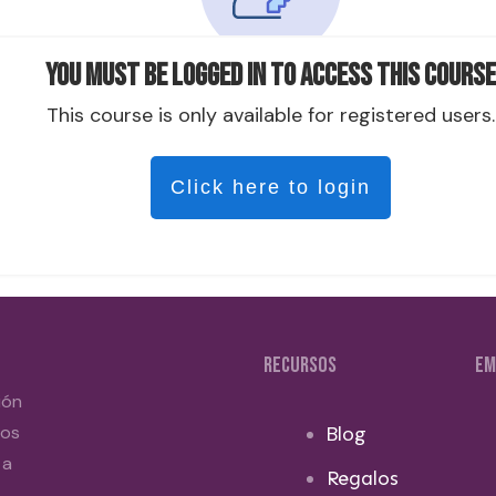
You must be logged in to access this course
This course is only available for registered users.
Click here to login
RECURSOS
EM
ión
dos
Blog
 a
Regalos