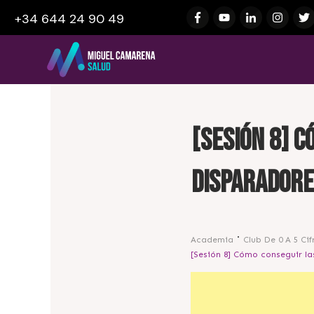
+34 644 24 90 49
[Sesión 8] C
disparadore
Academia
Club De 0 A 5 Cif