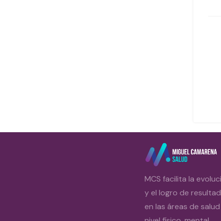
MCS facilita la evoluc
y el logro de resulta
en las áreas de salud
nivel físico, mental,